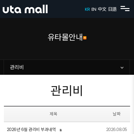
메뉴 건너뛰기
KR
EN
中文
日語
유타몰안내
관리비
관리비
제목
날짜
2026년 6월 관리비 부과내역
2026.08.05